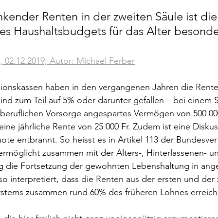
nkender Renten in der zweiten Säule ist die
nes Haushaltsbudgets für das Alter besonde
 02.12.2019; Autor: Michael Ferber
sionskassen haben in den vergangenen Jahren die Rente
nd zum Teil auf 5% oder darunter gefallen – bei einem 
er beruflichen Vorsorge angespartes Vermögen von 500 000
ine jährliche Rente von 25 000 Fr. Zudem ist eine Diskus
te entbrannt. So heisst es in Artikel 113 der Bundesver
ermöglicht zusammen mit der Alters-, Hinterlassenen- u
ng die Fortsetzung der gewohnten Lebenshaltung in an
o interpretiert, dass die Renten aus der ersten und der 
ystems zusammen rund 60% des früheren Lohnes erreiche