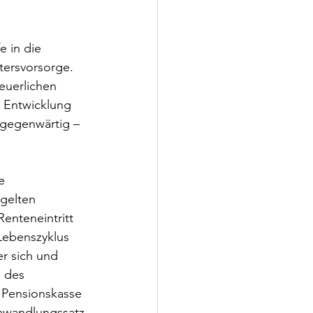
 in die 
tersvorsorge. 
euerlichen 
 Entwicklung 
 gegenwärtig – 
e 
 gelten 
Renteneintritt 
 Lebenszyklus 
r sich und 
 des 
e Pensionskasse 
Umwandlungssatz 