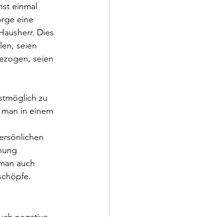
st einmal 
rge eine 
Hausherr. Dies 
len, seien 
ezogen, seien 
estmöglich zu 
 man in einem 
ersönlichen 
nung 
 man auch 
schöpfe.