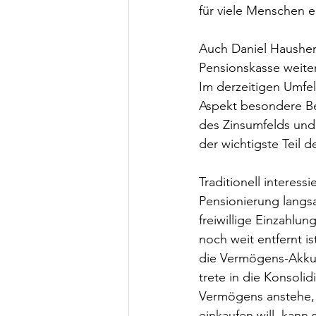
für viele Menschen 
Auch Daniel Hausherr
Pensionskasse weiter
Im derzeitigen Umfel
Aspekt besondere Be
des Zinsumfelds und
der wichtigste Teil 
Traditionell interess
Pensionierung langsa
freiwillige Einzahlun
noch weit entfernt is
die Vermögens-Akkum
trete in die Konsol
Vermögens anstehe, s
einkaufen will, kan