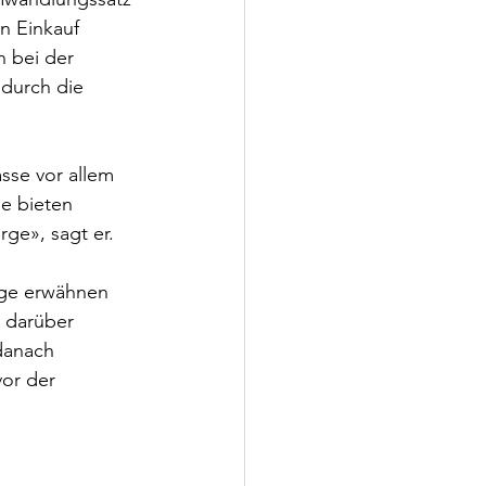
n Einkauf 
 bei der 
 durch die 
sse vor allem 
e bieten 
ge», sagt er. 
äge erwähnen 
 darüber 
danach 
or der 