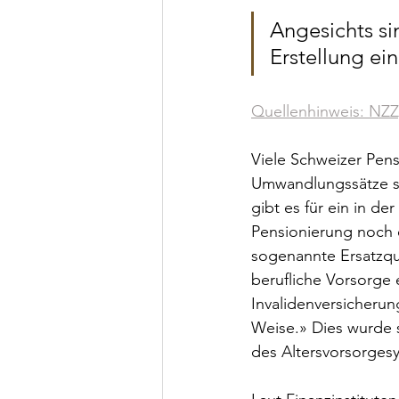
Angesichts si
Erstellung ei
Quellenhinweis: NZZ,
Viele Schweizer Pen
Umwandlungssätze si
gibt es für ein in d
Pensionierung noch e
sogenannte Ersatzquo
berufliche Vorsorge 
Invalidenversicheru
Weise.» Dies wurde s
des Altersvorsorges