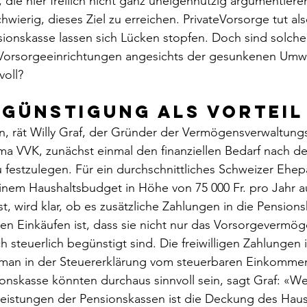
, die hier freilich nicht ganz uneigennützig argumentieren
wierig, dieses Ziel zu erreichen. PrivateVorsorge tut als
sionskasse lassen sich Lücken stopfen. Doch sind solche f
 Vorsorgeeinrichtungen angesichts der gesunkenen Umw
voll?
günstigung als Vorteil
n, rät Willy Graf, der Gründer der Vermögensverwaltung
a VVK, zunächst einmal den finanziellen Bedarf nach de
festzulegen. Für ein durchschnittliches Schweizer Ehepa
inem Haushaltsbudget in Höhe von 75 000 Fr. pro Jahr au
t, wird klar, ob es zusätzliche Zahlungen in die Pensions
hen Einkäufen ist, dass sie nicht nur das Vorsorgevermög
 steuerlich begünstigt sind. Die freiwilligen Zahlungen i
man in der Steuererklärung vom steuerbaren Einkommen
ionskasse könnten durchaus sinnvoll sein, sagt Graf: «W
eistungen der Pensionskassen ist die Deckung des Hau