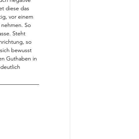
uch negative 
t diese das 
ig, vor einem 
u nehmen. So 
sse. Steht 
nrichtung, so 
 sich bewusst 
hen Guthaben in 
deutlich 