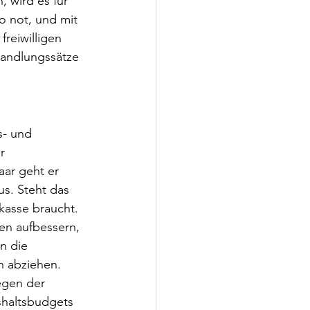
, wird es für 
o not, und mit 
reiwilligen 
andlungssätze 
s- und 
r 
ar geht er 
s. Steht das 
kasse braucht. 
en aufbessern, 
n die 
 abziehen. 
egen der 
shaltsbudgets 