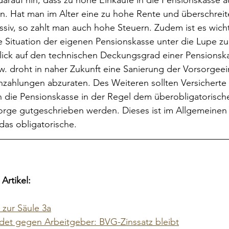
darauf hin, dass zu hohe Einkäufe in die Pensionskasse a
. Hat man im Alter eine zu hohe Rente und überschreite
iv, so zahlt man auch hohe Steuern. Zudem ist es wicht
lle Situation der eigenen Pensionskasse unter die Lupe z
Blick auf den technischen Deckungsgrad einer Pensionska
w. droht in naher Zukunft eine Sanierung der Vorsorgeei
 Einzahlungen abzuraten. Des Weiteren sollten Versicherte
in die Pensionskasse in der Regel dem überobligatorisc
orge gutgeschrieben werden. Dieses ist im Allgemeinen 
 das obligatorische.
Artikel:
zur Säule 3a
det gegen Arbeitgeber: BVG-Zinssatz bleibt