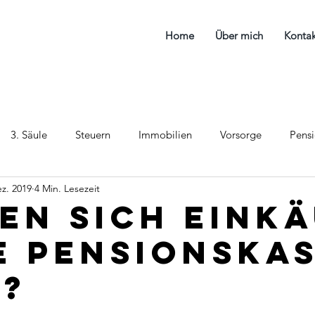
Home
Über mich
Kontak
3. Säule
Steuern
Immobilien
Vorsorge
Pens
ez. 2019
4 Min. Lesezeit
en sich Eink
ie Pensionska
?