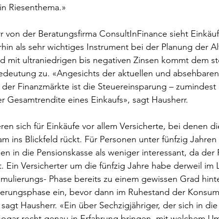
ein Riesenthema.»
 von der Beratungsfirma ConsultInFinance sieht Einkäufe
hin als sehr wichtiges Instrument bei der Planung der Al
d mit ultraniedrigen bis negativen Zinsen kommt dem st
deutung zu. «Angesichts der aktuellen und absehbaren
 der Finanzmärkte ist die Steuereinsparung – zumindest
der Gesamtrendite eines Einkaufs», sagt Hausherr.
ieren sich für Einkäufe vor allem Versicherte, bei denen di
m ins Blickfeld rückt. Für Personen unter fünfzig Jahren
gen in die Pensionskasse als weniger interessant, da der 
t. Ein Versicherter um die fünfzig Jahre habe derweil im
ulierungs- Phase bereits zu einem gewissen Grad hinte
idierungsphase ein, bevor dann im Ruhestand der Konsum
agt Hausherr. «Ein über Sechzigjähriger, der sich in di
n sogar recht genau in Erfahrung bringen, mit welchem 