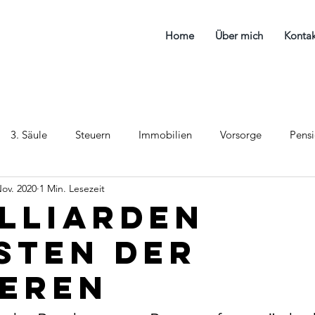
Home
Über mich
Kontak
3. Säule
Steuern
Immobilien
Vorsorge
Pens
Nov. 2020
1 Min. Lesezeit
illiarden
sten der
eren