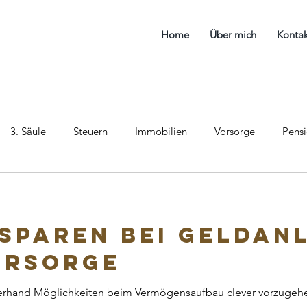
Home
Über mich
Kontak
3. Säule
Steuern
Immobilien
Vorsorge
Pens
sparen bei Geldan
orsorge
llerhand Möglichkeiten beim Vermögensaufbau clever vorzugehen